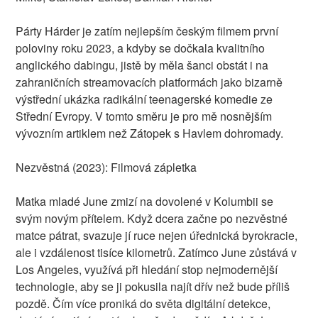
Párty Hárder je zatím nejlepším českým filmem první
poloviny roku 2023, a kdyby se dočkala kvalitního
anglického dabingu, jistě by měla šanci obstát i na
zahraničních streamovacích platformách jako bizarně
výstřední ukázka radikální teenagerské komedie ze
Střední Evropy. V tomto směru je pro mě nosnějším
vývozním artiklem než Zátopek s Havlem dohromady.
Nezvěstná (2023): Filmová zápletka
Matka mladé June zmizí na dovolené v Kolumbii se
svým novým přítelem. Když dcera začne po nezvěstné
matce pátrat, svazuje jí ruce nejen úřednická byrokracie,
ale i vzdálenost tisíce kilometrů. Zatímco June zůstává v
Los Angeles, využívá při hledání stop nejmodernější
technologie, aby se ji pokusila najít dřív než bude příliš
pozdě. Čím více proniká do světa digitální detekce,