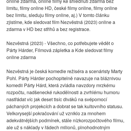
online zdarma, online filmy ke shlédnutí zdarma bez
limitu, filmy online HD, české filmy online, filmy online
bez limitu, sleduju filmy online, aj.) V tomto článku
zjistíme, kde sledovat film Nezvěstná (2023) online a
zdarma v HD bez střihů a bez registrace.
Nezvěstná (2023) - Všechno, co potřebujete vědět o
Párty Hárder, Filmová zápletka a Kde sledovat filmy
online zdarma
Nezvěstná je česká komedie režiséra a scenáristy Marty
Pohl. Párty Hárder pochopitelně navazuje na bláznivou
komedii Párty Hárd, která zvládla navzdory mrzkému
rozpočtu, nadšenecké rukodělnosti a zvrhlému humoru
nastřádat víc jak deset tisíc diváků na svépomocí
páchaných projekcích a dobrat se tak kultovního statusu.
Velkorysejší pokračování už vzniklo za mnohem
adekvátnějších podmínek, stále nízkorozpočtového filmu,
ale už s náklady v řádech milionů, plnohodnotným