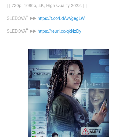
| | 720p, 1080p, 4K, High Quality 2022. | |
SLEDOVAŤ ▶️▶️
https://t.co/LdAvVgegLW
SLEDOVAŤ ▶️▶️
https://reurl.cc/qkNzDy