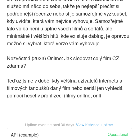
služeb má něco do sebe, takže je nejlepší přečíst si
podrobnější recenze nebo si je samozřejmě vyzkoušet,
kdy uvidíte, která vám nejvíce vyhovuje. Samozřejmě
tato volba není u úplně všech filmů a seriálů, ale
minimálně i větších hitů, kde existuje dabing, je opravdu
možné si vybrat, která verze vám vyhovuje.
Nezvěstná (2023) Online: Jak sledovat celý film CZ
zdarma?
Teď už jsme v době, kdy většina uživatelů internetu a
filmových fanoušků daný film nebo seriál jen vyhledá
pomocí hesel v prohlížeči (filmy online, onli
Uptime over the past
30
days.
View historical uptime.
Operational
API (example)