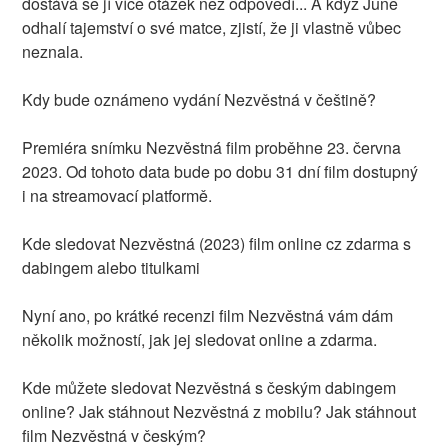
dostává se jí více otázek než odpovědí... A když June
odhalí tajemství o své matce, zjistí, že ji vlastně vůbec
neznala.
Kdy bude oznámeno vydání Nezvěstná v češtině?
Premiéra snímku Nezvěstná film proběhne 23. června
2023. Od tohoto data bude po dobu 31 dní film dostupný
i na streamovací platformě.
Kde sledovat Nezvěstná (2023) film online cz zdarma s
dabingem alebo titulkami
Nyní ano, po krátké recenzi film Nezvěstná vám dám
několik možností, jak jej sledovat online a zdarma.
Kde můžete sledovat Nezvěstná s českým dabingem
online? Jak stáhnout Nezvěstná z mobilu? Jak stáhnout
film Nezvěstná v českým?