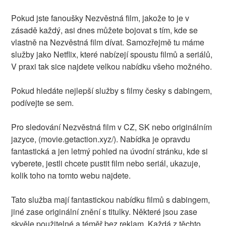
Pokud jste fanoušky Nezvěstná film, jakože to je v
zásadě každý, asi dnes můžete bojovat s tím, kde se
vlastně na Nezvěstná film dívat. Samozřejmě tu máme
služby jako Netflix, které nabízejí spoustu filmů a seriálů,
V praxi tak sice najdete velkou nabídku všeho možného.
Pokud hledáte nejlepší služby s filmy česky s dabingem,
podívejte se sem.
Pro sledování Nezvěstná film v CZ, SK nebo originálním
jazyce, (movie.getaction.xyz/). Nabídka je opravdu
fantastická a jen letmý pohled na úvodní stránku, kde si
vyberete, jestli chcete pustit film nebo seriál, ukazuje,
kolik toho na tomto webu najdete.
Tato služba mají fantastickou nabídku filmů s dabingem,
jiné zase originální znění s titulky. Některé jsou zase
skvěle použitelné a téměř bez reklam. Každá z těchto