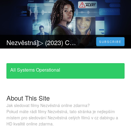
Nezvěstná]▷ (2023) Celý Film Online CZ a Zdarma dabing i Titulky
SUBSCRIBE
All Systems Operational
About This Site
Jak sledovat filmy Nezvěstná online zdarma?
Pokud máte rádi filmy Nezvěstná, tato stránka je nejlepším
místem pro sledování Nezvěstná celých filmů v cz dabingu a
HD kvalitě online zdarma.