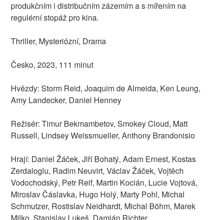
produkčním i distribučním zázemím a s mířením na
regulérní stopáž pro kina.
Thriller, Mysteriózní, Drama
Česko, 2023, 111 minut
Hvězdy: Storm Reid, Joaquim de Almeida, Ken Leung,
Amy Landecker, Daniel Henney
Režisér: Timur Bekmambetov, Smokey Cloud, Matt
Russell, Lindsey Weissmueller, Anthony Brandonisio
Hrají: Daniel Žáček, Jiří Bohatý, Adam Ernest, Kostas
Zerdaloglu, Radim Neuvirt, Václav Žáček, Vojtěch
Vodochodský, Petr Reif, Martin Kocián, Lucie Vojtová,
Miroslav Čáslavka, Hugo Holý, Marty Pohl, Michal
Schmutzer, Rostislav Neidhardt, Michal Böhm, Marek
Milko, Stanislav Lukeš, Damián Richter